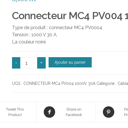
Connecteur MC4 PV004 
Type de produit : connecteur MC4 PV0004
Tension : 1000 V 30 A.
La couleur noire
quantité de Connecteur MC4 PV004 1000V 30A
-
+
Ajouter au panier
UGS :
CONNECTEUR MC4 PV004 1000V 30A
Catégorie :
Cabla
Tweet This
Share on
Pi
Product
Facebook
Pr