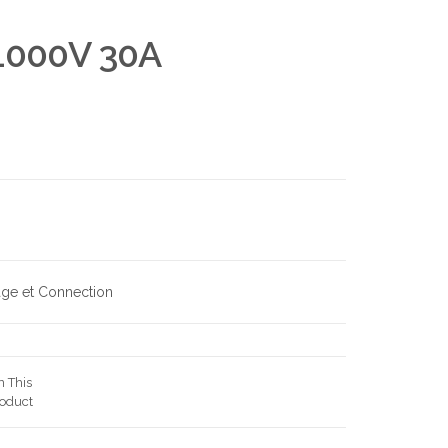
1000V 30A
ge et Connection
n This
oduct