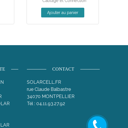
Cablage et Connection
Ajouter au panier
TE
CONTACT
AN
SOLARCELL.FR
rue Claude Balbastre
R
34070 MONTPELLIER
SOLAR
Tél : 04.11.93.27.92
Rappelez
OLAR
moi