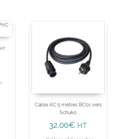
pvc
n
Cable AC 5 mètres BC01 vers
Schuko
32,00
€
HT