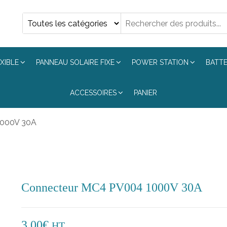
eau
tion
XIBLE
PANNEAU SOLAIRE FIXE
POWER STATION
BATTE
ACCESSOIRES
PANIER
1000V 30A
Connecteur MC4 PV004 1000V 30A
3,00
€
HT