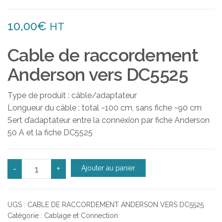
10,00
€
HT
Cable de raccordement
Anderson vers DC5525
Type de produit : câble/adaptateur
Longueur du câble : total ~100 cm, sans fiche ~90 cm
Sert d’adaptateur entre la connexion par fiche Anderson
50 A et la fiche DC5525
quantité de Cable de raccordement Anderson vers
-
+
Ajouter au panier
UGS :
CABLE DE RACCORDEMENT ANDERSON VERS DC5525
Catégorie :
Cablage et Connection