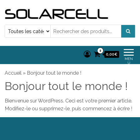
Solarcell panneau
Solarcell p
Solaire | 
Solaire |
Autoconsom
Autoconsommatio
Solarflo
0
Kit Solarflow
0,00€
MEN
U
Accueil
»
Bonjour tout le monde !
Bonjour tout le monde !
Bienvenue sur WordPress. Ceci est votre premier article.
Modifiez-le ou supprimez-le, puis commencez à écrire !